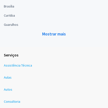
Brasília
Curitiba
Guarulhos
Mostrar mais
Serviços
Assistência Técnica
Aulas
Autos
Consultoria