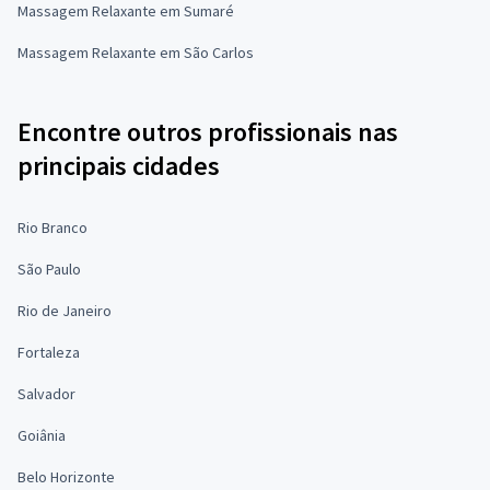
Massagem Relaxante em Sumaré
Massagem Relaxante em São Carlos
Encontre outros profissionais nas
principais cidades
Rio Branco
São Paulo
Rio de Janeiro
Fortaleza
Salvador
Goiânia
Belo Horizonte