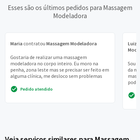
Esses são os últimos pedidos para Massagem
Modeladora
Maria
contratou
Massagem Modeladora
Luiz 
Mode
Gostaria de realizar uma massagem
modeladora no corpo inteiro. Eu moro na
Sou g
penha, zona leste mas se precisar ser feito em
da mi
alguma clínica, me desloco sem problemas
mass
poder
das m
Pedido atendido
Veja serviços similares para Massagem