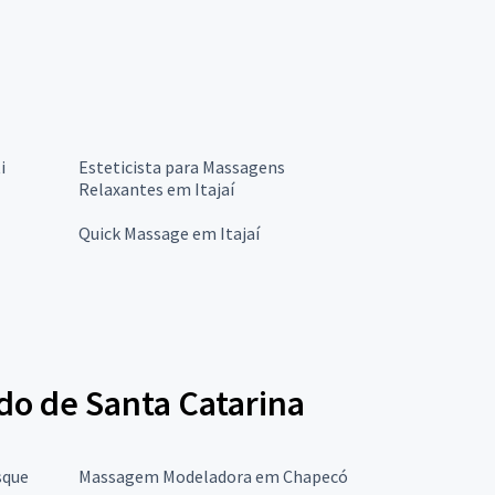
i
Esteticista para Massagens
Relaxantes em Itajaí
Quick Massage em Itajaí
do de Santa Catarina
sque
Massagem Modeladora em Chapecó