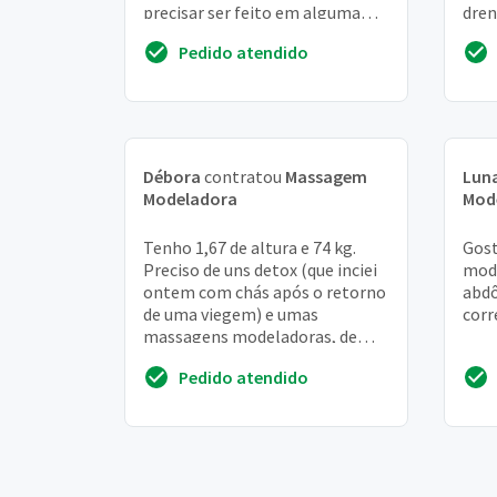
precisar ser feito em alguma
dren
clínica, me desloco sem
um p
Pedido atendido
problemas
das 
Débora
contratou
Massagem
Lun
Modeladora
Mod
Tenho 1,67 de altura e 74 kg.
Gost
Preciso de uns detox (que inciei
mode
ontem com chás após o retorno
abdô
de uma viegem) e umas
corr
massagens modeladoras, de
preferência para alguns dias
Pedido atendido
nesta semana pois...