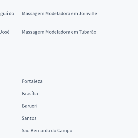
guá do
Massagem Modeladora em Joinville
José
Massagem Modeladora em Tubarão
Fortaleza
Brasília
Barueri
Santos
São Bernardo do Campo