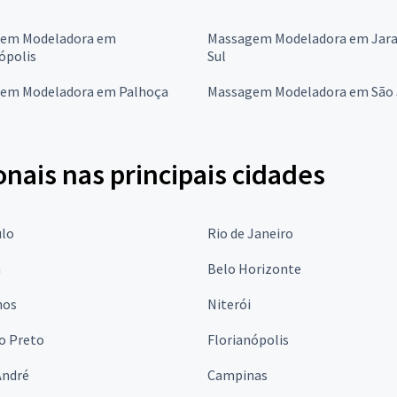
em Modeladora em
Massagem Modeladora em Jara
ópolis
Sul
em Modeladora em Palhoça
Massagem Modeladora em São 
onais nas principais cidades
ulo
Rio de Janeiro
a
Belo Horizonte
hos
Niterói
o Preto
Florianópolis
André
Campinas