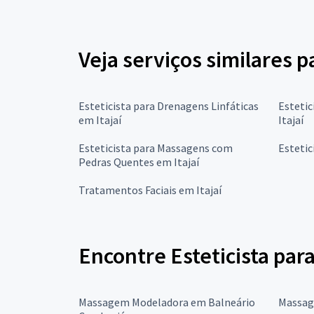
Veja serviços similares
Esteticista para Drenagens Linfáticas
Estetic
em Itajaí
Itajaí
Esteticista para Massagens com
Estetic
Pedras Quentes em Itajaí
Tratamentos Faciais em Itajaí
Encontre Esteticista pa
Massagem Modeladora em Balneário
Massag