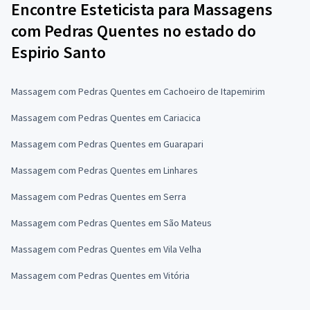
Encontre Esteticista para Massagens
com Pedras Quentes no estado do
Espirio Santo
Massagem com Pedras Quentes em Cachoeiro de Itapemirim
Massagem com Pedras Quentes em Cariacica
Massagem com Pedras Quentes em Guarapari
Massagem com Pedras Quentes em Linhares
Massagem com Pedras Quentes em Serra
Massagem com Pedras Quentes em São Mateus
Massagem com Pedras Quentes em Vila Velha
Massagem com Pedras Quentes em Vitória