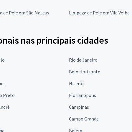
a de Pele em São Mateus
Limpeza de Pele em Vila Velha
onais nas principais cidades
ulo
Rio de Janeiro
a
Belo Horizonte
hos
Niterói
o Preto
Florianópolis
André
Campinas
s
Campo Grande
lha
Belém