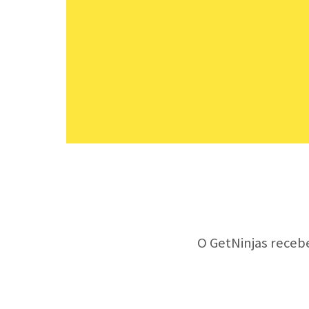
O GetNinjas receb