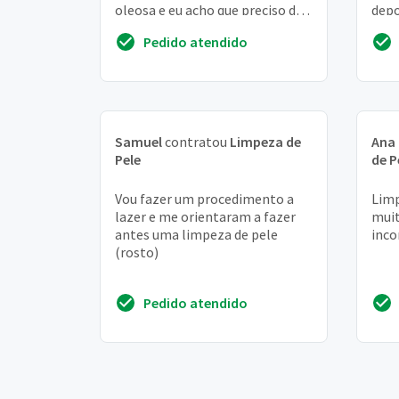
oleosa e eu acho que preciso de
depo
uma limpeza de pele
perm
Pedido atendido
urgentemente
rost
Samuel
contratou
Limpeza de
Ana 
Pele
de P
Vou fazer um procedimento a
Limp
lazer e me orientaram a fazer
muit
antes uma limpeza de pele
inco
(rosto)
Pedido atendido