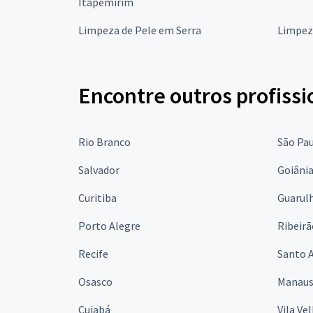
Itapemirim
Limpeza de Pele em Serra
Limpez
Encontre outros profissi
Rio Branco
São Pa
Salvador
Goiâni
Curitiba
Guarul
Porto Alegre
Ribeirã
Recife
Santo 
Osasco
Manau
Cuiabá
Vila Ve