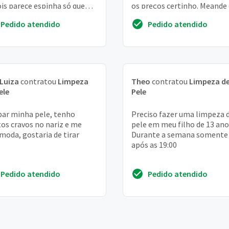
is parece espinha só que
os preços certinho. Meande
anece muitos dias no meu
whatsapp. Obrigada
Pedido atendido
Pedido atendido
o
Luiza
contratou
Limpeza
Theo
contratou
Limpeza d
ele
Pele
ar minha pele, tenho
Preciso fazer uma limpeza 
os cravos no nariz e me
pele em meu filho de 13 ano
moda, gostaria de tirar
Durante a semana somente
após as 19:00
Pedido atendido
Pedido atendido