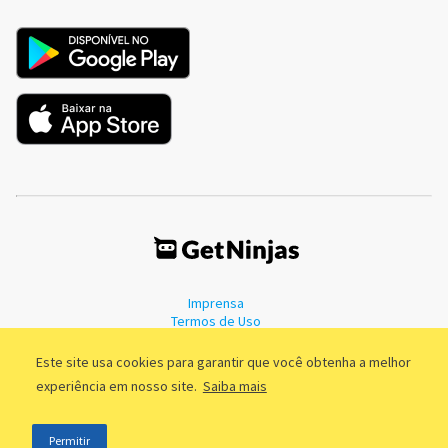
Imprensa
Termos de Uso
Política de Privacidade
Este site usa cookies para garantir que você obtenha a melhor
experiência em nosso site.
Saiba mais
©2011 - 2026, GetNinjas LTDA. CNPJ 55.744.877/0001-89 - Rua Dr.
Permitir
Fernandes Coelho, 85 - 3º andar - São Paulo/SP - Brasil