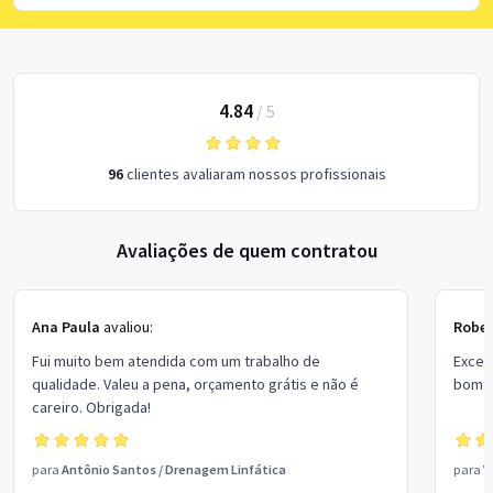
4.84
/
5
96
clientes avaliaram nossos profissionais
Avaliações de quem contratou
Ana Paula
avaliou:
Rober
Fui muito bem atendida com um trabalho de
Excel
qualidade. Valeu a pena, orçamento grátis e não é
bom p
careiro. Obrigada!
para
Antônio Santos
/
Drenagem Linfática
para
V