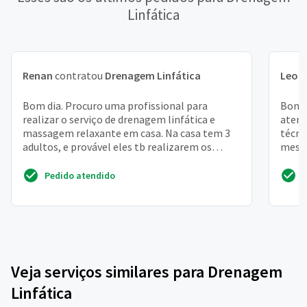
Linfática
Renan
contratou
Drenagem Linfática
Leon
Bom dia. Procuro uma profissional para
Bom d
realizar o serviço de drenagem linfática e
atend
massagem relaxante em casa. Na casa tem 3
técni
adultos, e provável eles tb realizarem os
mesma
serviços. Procuro alg...
proce
Pedido atendido
Veja serviços similares para Drenagem
Linfática