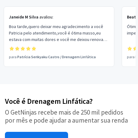
Janeide M Silva
avaliou:
Beatr
Boa tarde,quero deixar meu agradecimento a você
Ótima
Patricia pelo atendimento,você é ótima masso,eu
impec
estava com muitas dores e você me deixou renovada.
Parabéns pelo profissionalismo. Continue a encantar
seus clientes. Beijos
para
Patrícia Serikyaku Castro
/
Drenagem Linfática
para
M
Você é Drenagem Linfática?
O GetNinjas recebe mais de 250 mil pedidos
por mês e pode ajudar a aumentar sua renda