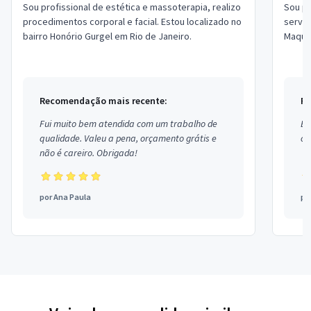
Sou profissional de estética e massoterapia, realizo
Sou pr
procedimentos corporal e facial. Estou localizado no
serviç
bairro Honório Gurgel em Rio de Janeiro.
Maquia
Sobran
Recomendação mais recente:
Re
Fui muito bem atendida com um trabalho de
Ex
qualidade. Valeu a pena, orçamento grátis e
co
não é careiro. Obrigada!
por
Ana Paula
po