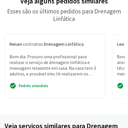
Veja alguns pedidos similares
Esses são os últimos pedidos para Drenagem
Linfática
Renan
contratou
Drenagem Linfática
Leon
Bom dia. Procuro uma profissional para
Bom d
realizar o serviço de drenagem linfática e
atend
massagem relaxante em casa. Na casa tem 3
técni
adultos, e provável eles tb realizarem os
mesma
serviços. Procuro alg...
proce
Pedido atendido
Veja serviços similares para Drenagem