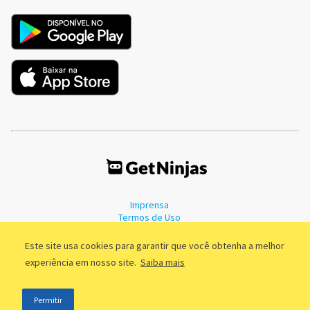
Imprensa
Termos de Uso
Política de Privacidade
Este site usa cookies para garantir que você obtenha a melhor
experiência em nosso site.
Saiba mais
©2011 - 2026, GetNinjas LTDA. CNPJ 55.744.877/0001-89 - Rua Dr.
Permitir
Fernandes Coelho, 85 - 3º andar - São Paulo/SP - Brasil