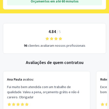
Orçamentos em até 60 minutos
4.84
/
5
96
clientes avaliaram nossos profissionais
Avaliações de quem contratou
Ana Paula
avaliou:
Rober
Fui muito bem atendida com um trabalho de
Excel
qualidade. Valeu a pena, orçamento grátis e não é
bom p
careiro. Obrigada!