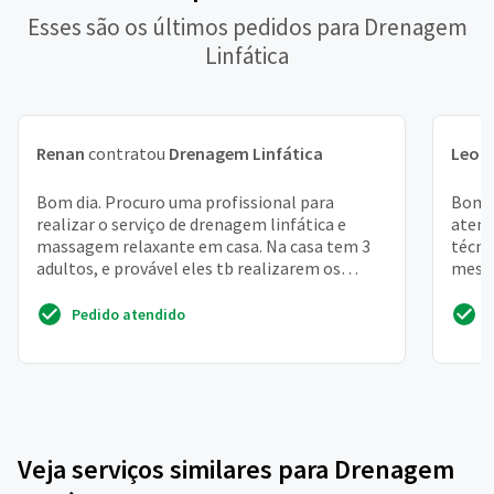
Esses são os últimos pedidos para Drenagem
Linfática
Renan
contratou
Drenagem Linfática
Leon
Bom dia. Procuro uma profissional para
Bom d
realizar o serviço de drenagem linfática e
atend
massagem relaxante em casa. Na casa tem 3
técni
adultos, e provável eles tb realizarem os
mesma
serviços. Procuro alg...
proce
Pedido atendido
Veja serviços similares para Drenagem