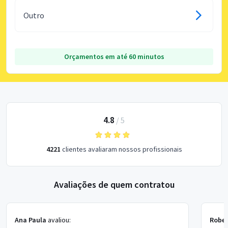
Outro
Orçamentos em até 60 minutos
4.8
/
5
4221
clientes avaliaram nossos profissionais
Avaliações de quem contratou
Ana Paula
avaliou:
Rober