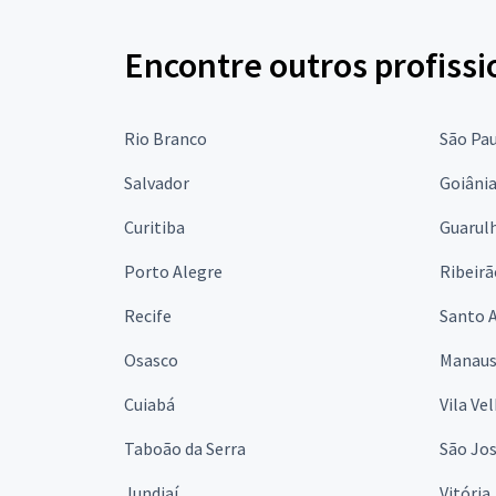
Encontre outros profissi
Rio Branco
São Pa
Salvador
Goiâni
Curitiba
Guarul
Porto Alegre
Ribeirã
Recife
Santo 
Osasco
Manau
Cuiabá
Vila Ve
Taboão da Serra
São Jo
Jundiaí
Vitória