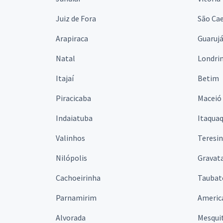
Juiz de Fora
São Cae
Arapiraca
Guaruj
Natal
Londri
Itajaí
Betim
Piracicaba
Maceió
Indaiatuba
Itaqua
Valinhos
Teresi
Nilópolis
Gravata
Cachoeirinha
Taubat
Parnamirim
Americ
Alvorada
Mesqui