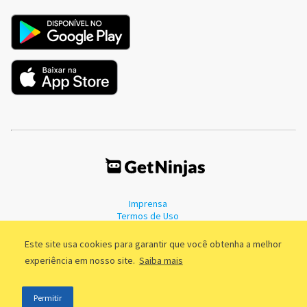
Imprensa
Termos de Uso
Política de Privacidade
Este site usa cookies para garantir que você obtenha a melhor
experiência em nosso site.
Saiba mais
©2011 - 2026, GetNinjas LTDA. CNPJ 55.744.877/0001-89 - Rua Dr.
Permitir
Fernandes Coelho, 85 - 3º andar - São Paulo/SP - Brasil