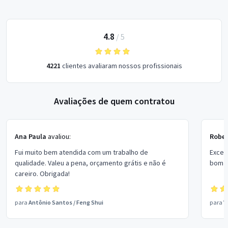
4.8
/
5
4221
clientes avaliaram nossos profissionais
Avaliações de quem contratou
Ana Paula
avaliou:
Rober
Fui muito bem atendida com um trabalho de
Excel
qualidade. Valeu a pena, orçamento grátis e não é
bom p
careiro. Obrigada!
para
Antônio Santos
/
Feng Shui
para
V