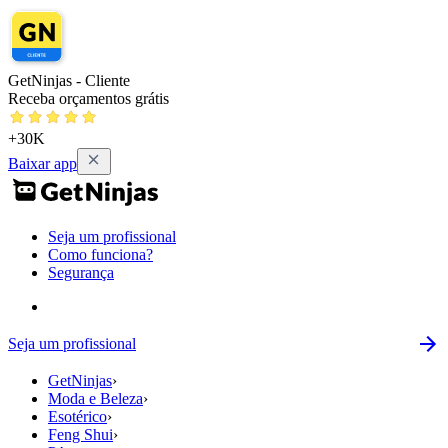
GetNinjas - Cliente
Receba orçamentos grátis
+30K
Baixar app
Seja um profissional
Como funciona?
Segurança
Seja um profissional
GetNinjas
›
Moda e Beleza
›
Esotérico
›
Feng Shui
›