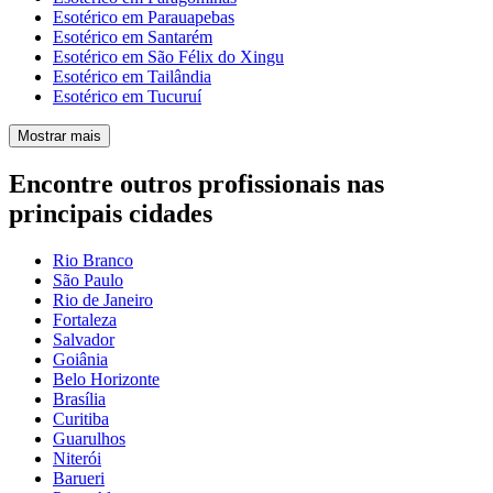
Esotérico em Parauapebas
Esotérico em Santarém
Esotérico em São Félix do Xingu
Esotérico em Tailândia
Esotérico em Tucuruí
Mostrar mais
Encontre outros profissionais nas
principais cidades
Rio Branco
São Paulo
Rio de Janeiro
Fortaleza
Salvador
Goiânia
Belo Horizonte
Brasília
Curitiba
Guarulhos
Niterói
Barueri