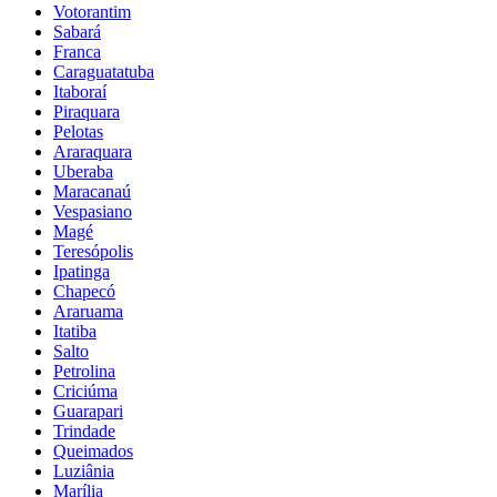
Votorantim
Sabará
Franca
Caraguatatuba
Itaboraí
Piraquara
Pelotas
Araraquara
Uberaba
Maracanaú
Vespasiano
Magé
Teresópolis
Ipatinga
Chapecó
Araruama
Itatiba
Salto
Petrolina
Criciúma
Guarapari
Trindade
Queimados
Luziânia
Marília