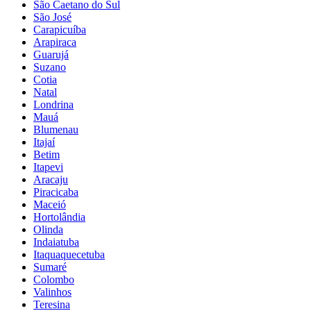
São Caetano do Sul
São José
Carapicuíba
Arapiraca
Guarujá
Suzano
Cotia
Natal
Londrina
Mauá
Blumenau
Itajaí
Betim
Itapevi
Aracaju
Piracicaba
Maceió
Hortolândia
Olinda
Indaiatuba
Itaquaquecetuba
Sumaré
Colombo
Valinhos
Teresina