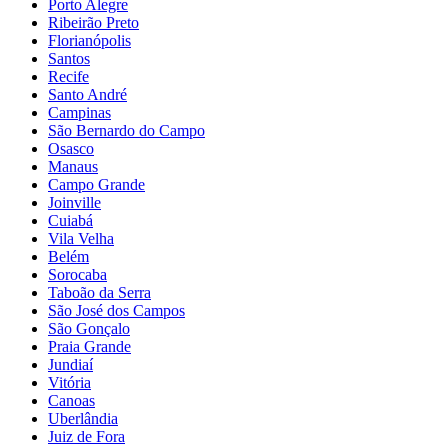
Porto Alegre
Ribeirão Preto
Florianópolis
Santos
Recife
Santo André
Campinas
São Bernardo do Campo
Osasco
Manaus
Campo Grande
Joinville
Cuiabá
Vila Velha
Belém
Sorocaba
Taboão da Serra
São José dos Campos
São Gonçalo
Praia Grande
Jundiaí
Vitória
Canoas
Uberlândia
Juiz de Fora