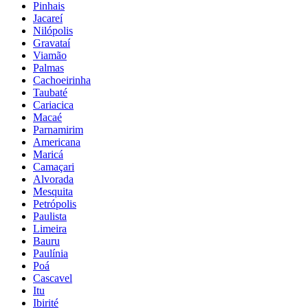
Pinhais
Jacareí
Nilópolis
Gravataí
Viamão
Palmas
Cachoeirinha
Taubaté
Cariacica
Macaé
Parnamirim
Americana
Maricá
Camaçari
Alvorada
Mesquita
Petrópolis
Paulista
Limeira
Bauru
Paulínia
Poá
Cascavel
Itu
Ibirité