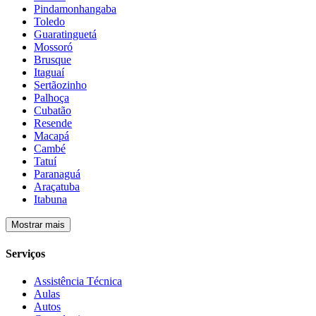
Pindamonhangaba
Toledo
Guaratinguetá
Mossoró
Brusque
Itaguaí
Sertãozinho
Palhoça
Cubatão
Resende
Macapá
Cambé
Tatuí
Paranaguá
Araçatuba
Itabuna
Mostrar mais
Serviços
Assistência Técnica
Aulas
Autos