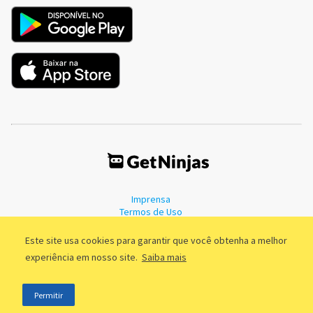
Imprensa
Termos de Uso
Política de Privacidade
Este site usa cookies para garantir que você obtenha a melhor
experiência em nosso site.
Saiba mais
©2011 - 2026, GetNinjas LTDA. CNPJ 55.744.877/0001-89 - Rua Dr.
Permitir
Fernandes Coelho, 85 - 3º andar - São Paulo/SP - Brasil