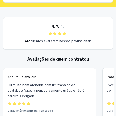
4.78
/
5
442
clientes avaliaram nossos profissionais
Avaliações de quem contratou
Ana Paula
avaliou:
Rober
Fui muito bem atendida com um trabalho de
Excel
qualidade. Valeu a pena, orçamento grátis e não é
bom p
careiro. Obrigada!
para
Antônio Santos
/
Penteado
para
V