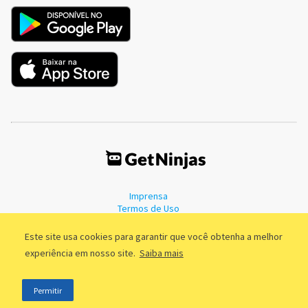
Imprensa
Termos de Uso
Política de Privacidade
Este site usa cookies para garantir que você obtenha a melhor
experiência em nosso site.
Saiba mais
©2011 - 2026, GetNinjas LTDA. CNPJ 55.744.877/0001-89 - Rua Dr.
Permitir
Fernandes Coelho, 85 - 3º andar - São Paulo/SP - Brasil