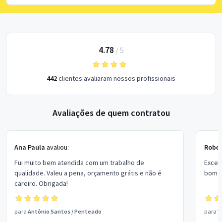
4.78
/
5
442
clientes avaliaram nossos profissionais
Avaliações de quem contratou
Ana Paula
avaliou:
Rober
Fui muito bem atendida com um trabalho de
Excel
qualidade. Valeu a pena, orçamento grátis e não é
bom p
careiro. Obrigada!
para
Antônio Santos
/
Penteado
para
V