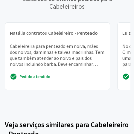
Cabeleireiros
Natália
contratou
Cabeleireiro - Penteado
Luiza
Cabeleireira para penteado em noiva, mães
No di
dos noivos, daminhas e talvez madrinhas. Tem
O meu
que também atender ao noivo e pais dos
uma t
noivos incluindo barba. Deve encaminhar
para 
fotos dos trabalhos r...
Pedido atendido
Veja serviços similares para Cabeleireiro
- Penteado