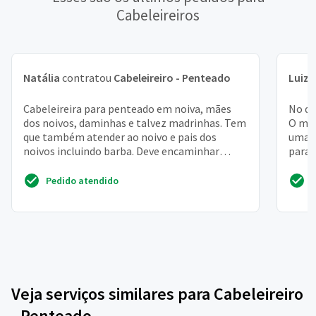
Cabeleireiros
Natália
contratou
Cabeleireiro - Penteado
Luiza
Cabeleireira para penteado em noiva, mães
No di
dos noivos, daminhas e talvez madrinhas. Tem
O meu
que também atender ao noivo e pais dos
uma t
noivos incluindo barba. Deve encaminhar
para 
fotos dos trabalhos r...
Pedido atendido
Veja serviços similares para Cabeleireiro
- Penteado