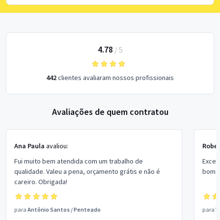
4.78
/
5
442
clientes avaliaram nossos profissionais
Avaliações de quem contratou
Ana Paula
avaliou:
Rober
Fui muito bem atendida com um trabalho de
Excel
qualidade. Valeu a pena, orçamento grátis e não é
bom p
careiro. Obrigada!
para
Antônio Santos
/
Penteado
para
V