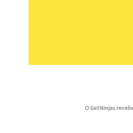
O GetNinjas receb