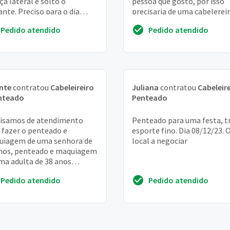
ça lateral e solto o
pessoa que gosto, por isso
ante. Preciso para o dia
precisaria de uma cabelerei
1 às 06:30
pra fazer o meu penteado e
Pedido atendido
Pedido atendido
minha mãe e irmã. O cas...
nte
contratou
Cabeleireiro
Juliana
contratou
Cabeleire
enteado
Penteado
isamos de atendimento
Penteado para uma festa, t
 fazer o penteado e
esporte fino. Dia 08/12/23. 
uiagem de uma senhora de
local a negociar
nos, penteado e maquiagem
ma adulta de 38 anos
rinha), penteados para
Pedido atendido
Pedido atendido
 adolescentes e uma cri...