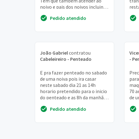
Tem que também atender ao
tran
noivo e pais dos noivos incluindo
rest
barba. Deve encaminhar fotos
14/1
Pedido atendido
dos trabalhos r...
João Gabriel
contratou
Vice
Cabeleireiro - Penteado
- P
E pra fazer penteado no sabado
Prec
de uma noiva pois ira casar
para
neste sabado dia 21 as 14h
maq
horario pretendido para o inicio
70 a
do penteado e as 8h da manhã
de u
pois sera um dia atarefeda ate
(mad
Pedido atendido
as 14h
duas