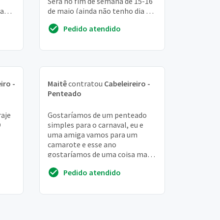
Será no fim de semana de 15-16
ra
de maio (ainda não tenho dia e
 da
horário da minha
Pedido atendido
apresentação), para m...
iro -
Maitê
contratou
Cabeleireiro -
Penteado
raje
Gostaríamos de um penteado
O
simples para o carnaval, eu e
uma amiga vamos para um
camarote e esse ano
gostaríamos de uma coisa mais
elaborada!! não são penteados
Pedido atendido
tão complexos, assim que r...