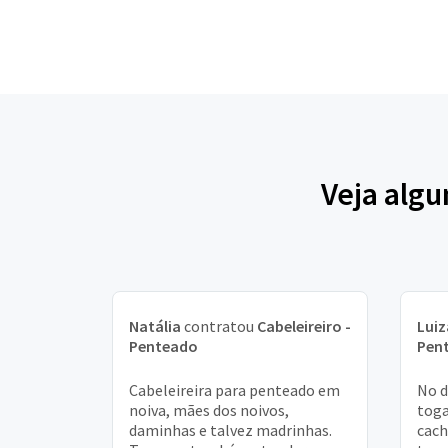
Veja algu
Natália
contratou
Cabeleireiro -
Luiz
Penteado
Pen
Cabeleireira para penteado em
No d
noiva, mães dos noivos,
toga
daminhas e talvez madrinhas.
cach