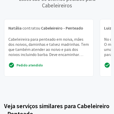
Cabeleireiros
Natália
contratou
Cabeleireiro - Penteado
Luiza
Cabeleireira para penteado em noiva, mães
No di
dos noivos, daminhas e talvez madrinhas. Tem
O meu
que também atender ao noivo e pais dos
uma t
noivos incluindo barba. Deve encaminhar
para 
fotos dos trabalhos r...
Pedido atendido
Veja serviços similares para Cabeleireiro
- Penteado