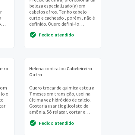
beleza especializado(a) em
r
cabelos afros. Tenho cabelo
o
curto e cacheado , porém , não é
o
definido. Quero defini-lo
sco
permanentemente e gostaria
Pedido atendido
de saber o or...
eiro
Helena
contratou
Cabeleireiro -
Outro
 com
Quero trocar de quimica estou a
lo e
7 meses em transição, usei na
to
última vez hidróxido de calcio.
car
Gostaria usar tioglicolato de
amônia. Só relaxar, cortar e
depois pintar, tonalizar
Pedido atendido