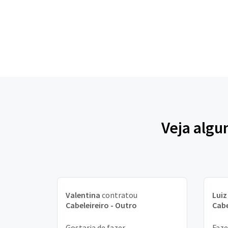
Veja algu
Valentina
contratou
Luiz
Cabeleireiro - Outro
Cabe
Gostaria de fazer
Faze