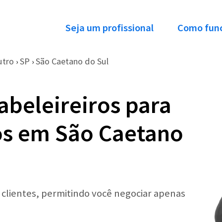
Seja um profissional
Como fun
utro
SP
São Caetano do Sul
›
›
abeleireiros para
os em São Caetano
r clientes, permitindo você negociar apenas