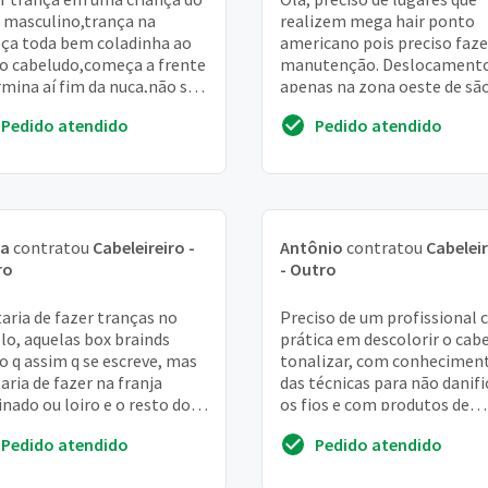
 masculino,trança na
realizem mega hair ponto
ça toda bem coladinha ao
americano pois preciso faze
o cabeludo,começa a frente
manutenção. Deslocament
rmina aí fim da nuca,não sei
apenas na zona oeste de sã
me da trança,estou
paulo, podendo ser até osa
Pedido atendido
Pedido atendido
ando o cabe...
la
contratou
Cabeleireiro -
Antônio
contratou
Cabeleir
ro
- Outro
aria de fazer tranças no
Preciso de um profissional
lo, aquelas box brainds
prática em descolorir o cabe
o q assim q se escreve, mas
tonalizar, com conhecimen
aria de fazer na franja
das técnicas para não danifi
inado ou loiro e o resto do
os fios e com produtos de
lo preto
qualidade
Pedido atendido
Pedido atendido