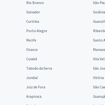
Rio Branco
São Pa
Salvador
Goiâni
Curitiba
Guarul
Porto Alegre
Ribeirã
Recife
Santo 
Osasco
Manau
Cuiabá
Vila Ve
Taboão da Serra
São Jo
Jundiaí
Vitória
Juiz de Fora
São Cae
Arapiraca
Guaruj