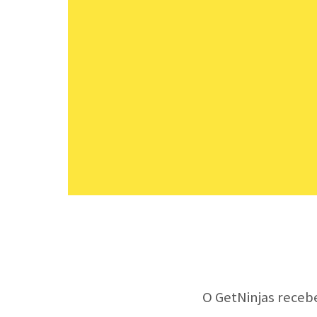
O GetNinjas receb