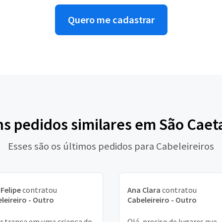
Quero me cadastrar
ns pedidos similares em São Caet
Esses são os últimos pedidos para Cabeleireiros
 Felipe
contratou
Ana Clara
contratou
leireiro - Outro
Cabeleireiro - Outro
r trança em uma criança do
Olá, preciso de lugares que