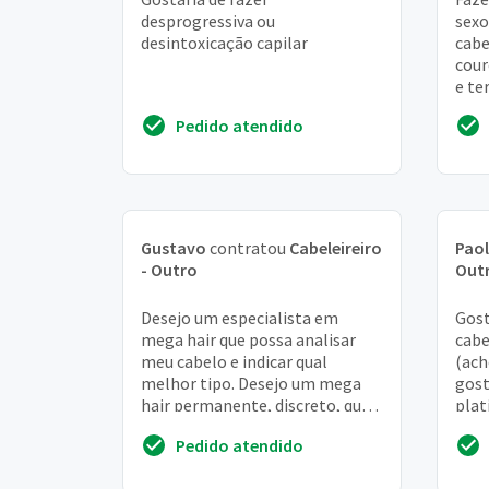
desprogressiva ou
sexo
desintoxicação capilar
cabe
cour
e te
o no
Pedido atendido
deix
Gustavo
contratou
Cabeleireiro
Pao
- Outro
Out
Desejo um especialista em
Gost
mega hair que possa analisar
cabe
meu cabelo e indicar qual
(ach
melhor tipo. Desejo um mega
gost
hair permanente, discreto, que
plat
possa passar despercebido.
cabe
Pedido atendido
Desejo até altura do...