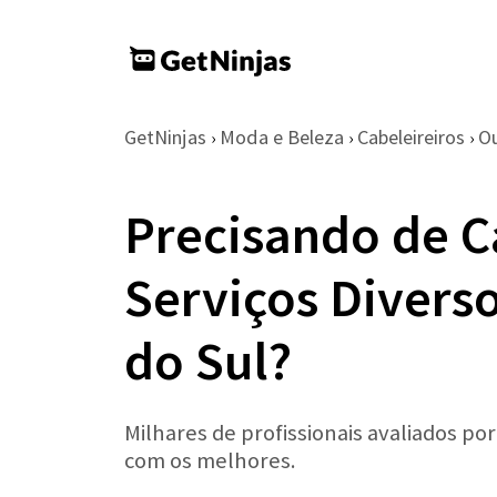
GetNinjas
Moda e Beleza
Cabeleireiros
O
›
›
›
Precisando de C
Serviços Divers
do Sul?
Milhares de profissionais avaliados po
com os melhores.