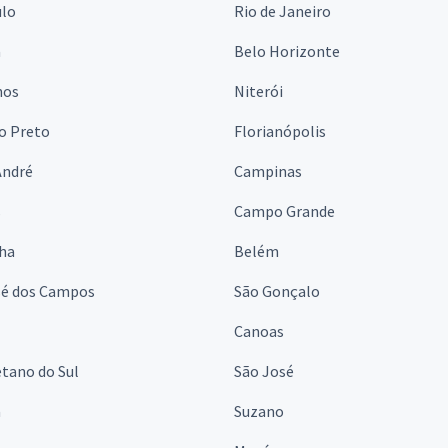
ulo
Rio de Janeiro
a
Belo Horizonte
hos
Niterói
o Preto
Florianópolis
André
Campinas
s
Campo Grande
lha
Belém
sé dos Campos
São Gonçalo
Canoas
tano do Sul
São José
á
Suzano