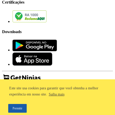
Certificações
Downloads
Este site usa cookies para garantir que você obtenha a melhor
Imprensa
Termos de Uso
experiência em nosso site.
Saiba mais
Política de Privacidade
©2011 - 2026, GetNinjas LTDA. CNPJ 55.744.877/0001-89 - Rua
Permitir
Dr. Fernandes Coelho, 85 - 3º andar - São Paulo/SP - Brasil