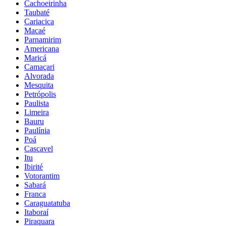
Cachoeirinha
Taubaté
Cariacica
Macaé
Parnamirim
Americana
Maricá
Camaçari
Alvorada
Mesquita
Petrópolis
Paulista
Limeira
Bauru
Paulínia
Poá
Cascavel
Itu
Ibirité
Votorantim
Sabará
Franca
Caraguatatuba
Itaboraí
Piraquara