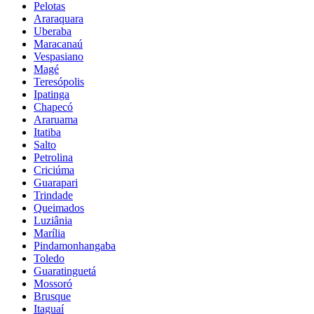
Pelotas
Araraquara
Uberaba
Maracanaú
Vespasiano
Magé
Teresópolis
Ipatinga
Chapecó
Araruama
Itatiba
Salto
Petrolina
Criciúma
Guarapari
Trindade
Queimados
Luziânia
Marília
Pindamonhangaba
Toledo
Guaratinguetá
Mossoró
Brusque
Itaguaí