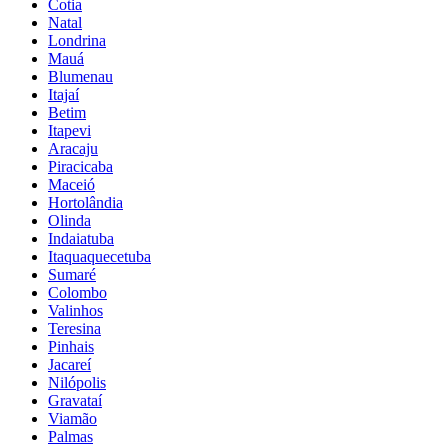
Cotia
Natal
Londrina
Mauá
Blumenau
Itajaí
Betim
Itapevi
Aracaju
Piracicaba
Maceió
Hortolândia
Olinda
Indaiatuba
Itaquaquecetuba
Sumaré
Colombo
Valinhos
Teresina
Pinhais
Jacareí
Nilópolis
Gravataí
Viamão
Palmas