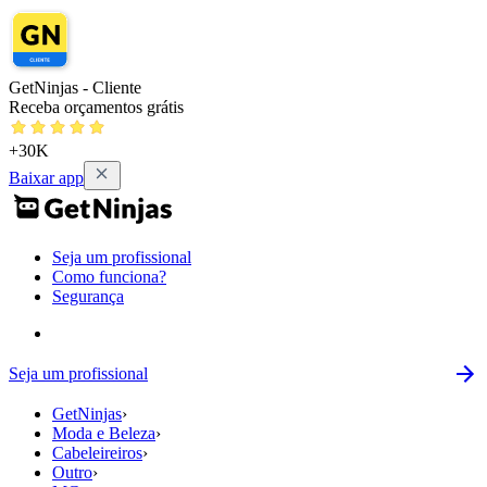
GetNinjas - Cliente
Receba orçamentos grátis
+30K
Baixar app
Seja um profissional
Como funciona?
Segurança
Seja um profissional
GetNinjas
›
Moda e Beleza
›
Cabeleireiros
›
Outro
›