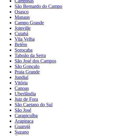
Campinas
São Bernardo do Campo
Osasco
Manaus
Campo Grande
Joinville
Cuiabá
Vila Velha
Belém
Sorocaba
Taboão da Serra
São José dos Campos
São Gonçalo
Praia Grande
Jundiaí
Vitória
Canoas
Uberlândia
Juiz de Fora
São Caetano do Sul
São José
Carapicuíba
Arapiraca
Guarujá
Suzano