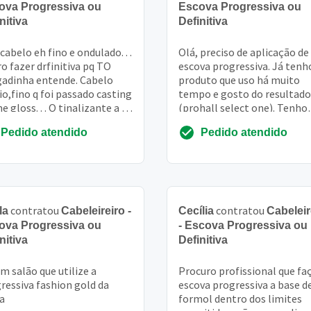
ova Progressiva ou
Escova Progressiva ou
nitiva
Definitiva
cabelo eh fino e ondulado. . .
Olá, preciso de aplicação de
o fazer drfinitiva pq TO
escova progressiva. Já tenh
adinha entende. Cabelo
produto que uso há muito
o,fino q foi passado casting
tempo e gosto do resultado
e gloss. . . O tinalizante a 2
(prohall select one). Tenho
es
também secador, porém nã
Pedido atendido
Pedido atendido
tenho prancha
contratou
contratou
la
Cabeleireiro -
Cecília
Cabeleir
ova Progressiva ou
- Escova Progressiva ou
nitiva
Definitiva
m salão que utilize a
Procuro profissional que fa
ressiva fashion gold da
escova progressiva a base d
a
formol dentro dos limites