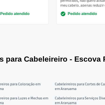
permitidos, não quero alisa
meu cabelo, apenas reduzir 
frizz e o volume
Pedido atendido
Pedido atendido
es para Cabeleireiro - Escova
reiros para Coloração em
Cabeleireiros para Cortes de C
ma
em Araruama
reiros para Luzes e Mechas em
Cabeleireiros para Serviços Div
ma
em Araruama