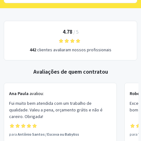
4.78
/
5
442
clientes avaliaram nossos profissionais
Avaliações de quem contratou
Ana Paula
avaliou:
Rober
Fui muito bem atendida com um trabalho de
Excel
qualidade. Valeu a pena, orçamento grátis e não é
bom p
careiro. Obrigada!
para
Antônio Santos
/
Escova ou Babyliss
para
V