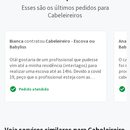
Esses são os últimos pedidos para
Cabeleireiros
Bianca
contratou
Cabeleireiro - Escova ou
Ana C
Babyliss
Babyl
Olá! gostaria de um profissional que pudesse
O cab
vim até a minha residência (interlagos) para
foi sa
realizar uma escova até as 14hs. Devido a covid
proce
19, peço que o profissional esteja com as
cabel
proteçõ...
retoqu
Pedido atendido
Veja serviços similares para Cabeleireiro