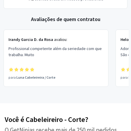
Avaliações de quem contratou
Irandy Garcia D. da Rosa
avaliou:
Heloi
Profissional competente além da seriedade com que
Adoro
trabalha. Muito
São e
para
Luna Cabeleireira
/
Corte
para
D
Você é Cabeleireiro - Corte?
O GetNinjas recebe mais de 250 mil pedidos