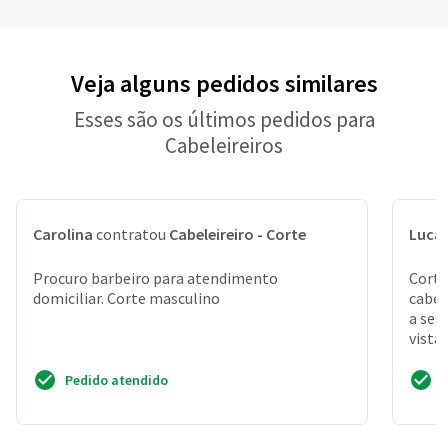
Veja alguns pedidos similares
Esses são os últimos pedidos para
Cabeleireiros
Carolina
contratou
Cabeleireiro - Corte
Luca
Procuro barbeiro para atendimento
Corte
domiciliar. Corte masculino
cabel
a seg
vista
vila m
Pedido atendido