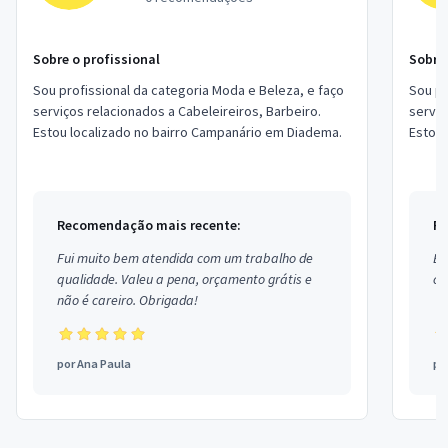
Sobre o profissional
Sobre 
Sou profissional da categoria Moda e Beleza, e faço
Sou pr
serviços relacionados a Cabeleireiros, Barbeiro.
serviç
Estou localizado no bairro Campanário em Diadema.
Estou 
Recomendação mais recente:
Re
Fui muito bem atendida com um trabalho de
Ex
qualidade. Valeu a pena, orçamento grátis e
co
não é careiro. Obrigada!
por
Ana Paula
po