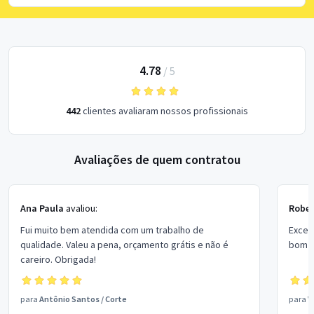
4.78
/
5
442
clientes avaliaram nossos profissionais
Avaliações de quem contratou
Ana Paula
avaliou:
Rober
Fui muito bem atendida com um trabalho de
Excel
qualidade. Valeu a pena, orçamento grátis e não é
bom p
careiro. Obrigada!
para
Antônio Santos
/
Corte
para
V