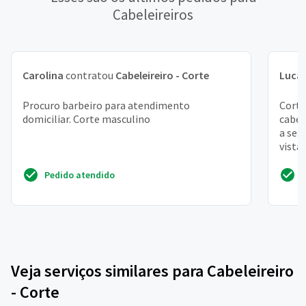
Cabeleireiros
Carolina
contratou
Cabeleireiro - Corte
Luca
Procuro barbeiro para atendimento
Corte
domiciliar. Corte masculino
cabel
a seg
vista
vila m
Pedido atendido
Veja serviços similares para Cabeleireiro
- Corte