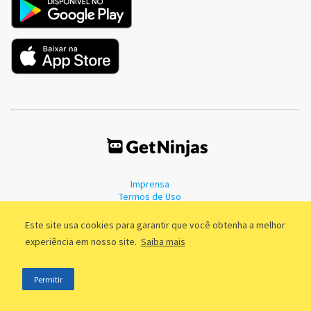
Imprensa
Termos de Uso
Política de Privacidade
Este site usa cookies para garantir que você obtenha a melhor
experiência em nosso site.
Saiba mais
©2011 - 2026, GetNinjas LTDA. CNPJ 55.744.877/0001-89 - Rua Dr.
Permitir
Fernandes Coelho, 85 - 3º andar - São Paulo/SP - Brasil
;