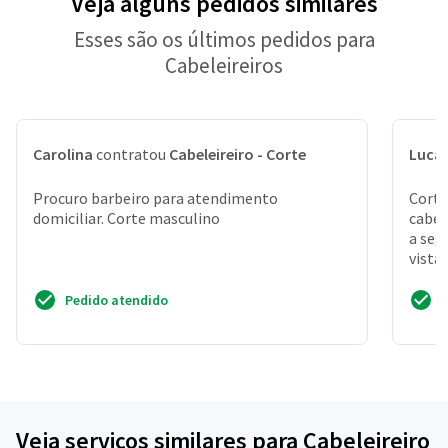
Veja alguns pedidos similares
Esses são os últimos pedidos para
Cabeleireiros
Carolina
contratou
Cabeleireiro - Corte
Luca
Procuro barbeiro para atendimento
Corte
domiciliar. Corte masculino
cabel
a seg
vista
vila m
Pedido atendido
Veja serviços similares para Cabeleireiro