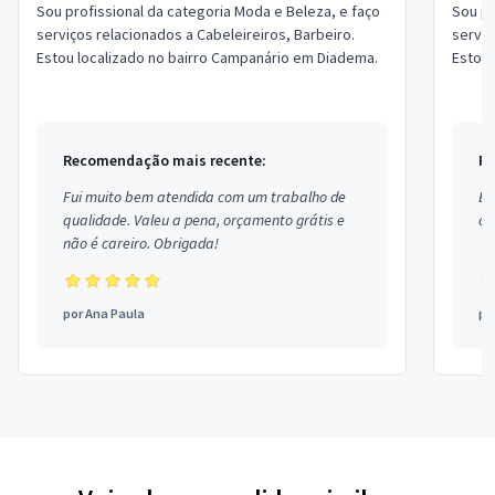
Sou profissional da categoria Moda e Beleza, e faço
Sou pr
serviços relacionados a Cabeleireiros, Barbeiro.
serviç
Estou localizado no bairro Campanário em Diadema.
Estou 
Recomendação mais recente:
Re
Fui muito bem atendida com um trabalho de
Ex
qualidade. Valeu a pena, orçamento grátis e
co
não é careiro. Obrigada!
por
Ana Paula
po