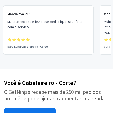
Marcia
avaliou:
Maria
Muito atenciosa e fez o que pedi. Fiquei satisfeita
Muito
com o servico
irmão.
reali
para
Luna Cabeleireira
/
Corte
para
D
Você é Cabeleireiro - Corte?
O GetNinjas recebe mais de 250 mil pedidos
por mês e pode ajudar a aumentar sua renda