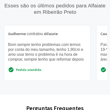
Esses são os últimos pedidos para Alfaiate
em Ribeirão Preto
Guilherme
Alfaiate
Cauã
contratou
Bom sempre tenho problemas com ternos
Para
por conta do meu tamanho, tenho 1,90cm e
19-**
amo usar terno o problema é na hora de
mascu
comprar, sempre tenho que reformar depois
área
Pedido atendido
Perguntas Frequentes