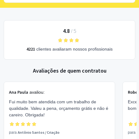
4.8
/
5
4221
clientes avaliaram nossos profissionais
Avaliações de quem contratou
Ana Paula
Rober
avaliou:
Fui muito bem atendida com um trabalho de
Excel
qualidade. Valeu a pena, orçamento grátis e não é
bom 
careiro. Obrigada!
Antônio Santos
/
Criação
V
para
para