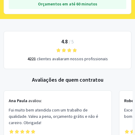
Orçamentos em até 60 minutos
4.8
/
5
4221
clientes avaliaram nossos profissionais
Avaliações de quem contratou
Ana Paula
avaliou:
Rober
Fui muito bem atendida com um trabalho de
Excel
qualidade. Valeu a pena, orçamento grátis e não é
bom p
careiro. Obrigada!