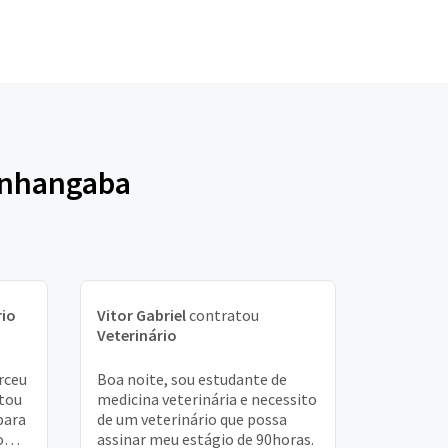
onhangaba
rio
Vitor Gabriel
contratou
Veterinário
rceu
Boa noite, sou estudante de
stou
medicina veterinária e necessito
para
de um veterinário que possa
com
assinar meu estágio de 90horas.