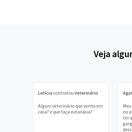
Veja alg
Letícia
contratou
Veterinário
Aga
Algum veterinário que venha em
Meu 
casa? e que faça eutanásia?
no p
ter 
garg
desc