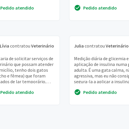
antes, durante e depois do
Pedido atendido
Pedido atendido
procedimen...
Lívia
contratou
Veterinário
Julia
contratou
Veterinário
aria de solicitar serviços de
Medição diária de glicemia e
rinário que possam atender
aplicação de insulina numa 
micílio, tenho dois gatos
adulta. É uma gata calma, n
ho e fêmea) que foram
agressiva, mas eu não consi
ados de lar temporário,
segura-la a aplicar a insulin
o não tem hábito de sair do
sozinho. Atendimento deve 
Pedido atendido
Pedido atendido
a...
rea...