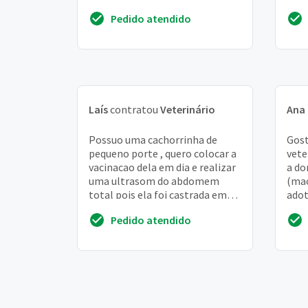
Pedido atendido
Laís
contratou
Veterinário
Ana 
Possuo uma cachorrinha de
Gost
pequeno porte , quero colocar a
vete
vacinacao dela em dia e realizar
a do
uma ultrasom do abdomem
(mac
total pois ela foi castrada em
adot
janeiro desse ano, esta muito
entã
Pedido atendido
bem mas qie...
apart