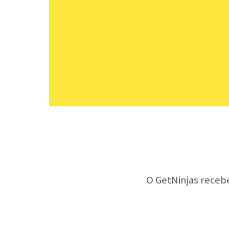
O GetNinjas receb