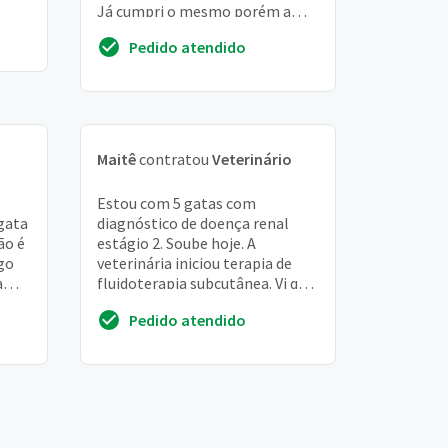
Já cumpri o mesmo porém a
faculdade não aceitou o arquivo
Pedido atendido
emitido ...
Maitê
contratou
Veterinário
Estou com 5 gatas com
gata
diagnóstico de doença renal
ão é
estágio 2. Soube hoje. A
go
veterinária iniciou terapia de
a
fluidoterapia subcutânea. Vi que
ser
algumas pessoas fazem em
Pedido atendido
casa. Tem como ensinar ...