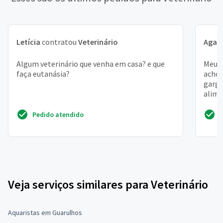
Letícia
contratou
Veterinário
Agat
Algum veterinário que venha em casa? e que
Meu g
faça eutanásia?
acho 
garga
alime
Pedido atendido
Veja serviços similares para Veterinário
Aquaristas em Guarulhos