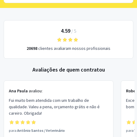
4.59
/
5
20698
clientes avaliaram nossos profissionais
Avaliações de quem contratou
Ana Paula
avaliou:
Rober
Fui muito bem atendida com um trabalho de
Excel
qualidade. Valeu a pena, orçamento grátis e não é
bom p
careiro. Obrigada!
para
Antônio Santos
/
Veterinário
para
V