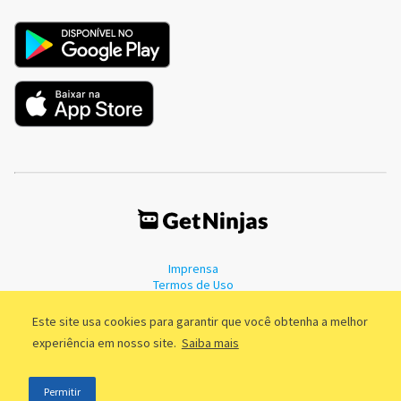
Imprensa
Termos de Uso
Política de Privacidade
Este site usa cookies para garantir que você obtenha a melhor
experiência em nosso site.
Saiba mais
©2011 - 2026, GetNinjas LTDA. CNPJ 55.744.877/0001-89 - Rua Dr.
Permitir
Fernandes Coelho, 85 - 3º andar - São Paulo/SP - Brasil