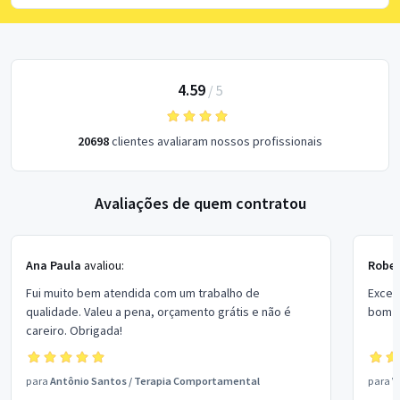
4.59
/
5
20698
clientes avaliaram nossos profissionais
Avaliações de quem contratou
Ana Paula
avaliou:
Rober
Fui muito bem atendida com um trabalho de
Excel
qualidade. Valeu a pena, orçamento grátis e não é
bom p
careiro. Obrigada!
para
Antônio Santos
/
Terapia Comportamental
para
V