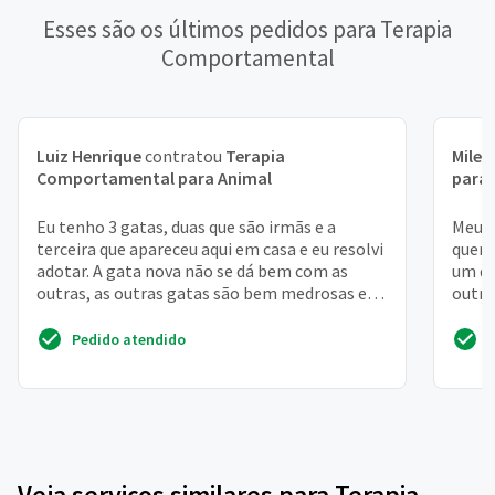
Esses são os últimos pedidos para Terapia
Comportamental
Luiz Henrique
contratou
Terapia
Milen
Comportamental para Animal
para
Eu tenho 3 gatas, duas que são irmãs e a
Meus 
terceira que apareceu aqui em casa e eu resolvi
quere
adotar. A gata nova não se dá bem com as
um qu
outras, as outras gatas são bem medrosas e
outro
evitam os luga...
ficou p
Pedido atendido
Veja serviços similares para Terapia