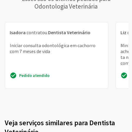
Odontologia Veterinária
Isadora
contratou
Dentista Veterinário
Liz
co
Iniciar consulta odontológica em cachorro
Minha
com 7 meses de vida
achei
ta no
comen
marca
Pedido atendido
Veja serviços similares para Dentista
Veterinário