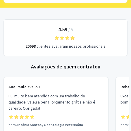
4.59
/
5
20698
clientes avaliaram nossos profissionais
Avaliações de quem contratou
Ana Paula
avaliou:
Rober
Fui muito bem atendida com um trabalho de
Excel
qualidade. Valeu a pena, orçamento grátis e não é
bom p
careiro. Obrigada!
para
Antônio Santos
/
Odontologia Veterinária
para
V