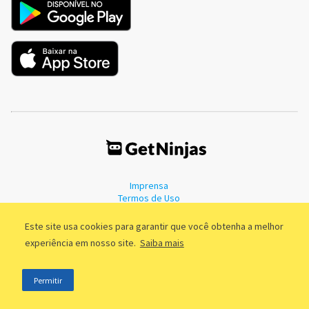
Imprensa
Termos de Uso
Política de Privacidade
Este site usa cookies para garantir que você obtenha a melhor
experiência em nosso site.
Saiba mais
©2011 - 2026, GetNinjas LTDA. CNPJ 55.744.877/0001-89 - Rua Dr.
Permitir
Fernandes Coelho, 85 - 3º andar - São Paulo/SP - Brasil
;