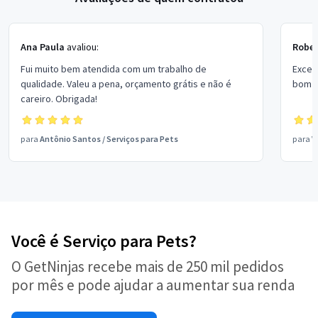
Ana Paula
avaliou:
Rober
Fui muito bem atendida com um trabalho de
Excel
qualidade. Valeu a pena, orçamento grátis e não é
bom p
careiro. Obrigada!
para
Antônio Santos
/
Serviços para Pets
para
V
Você é Serviço para Pets?
O GetNinjas recebe mais de 250 mil pedidos
por mês e pode ajudar a aumentar sua renda