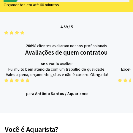
Orçamentos em até 60 minutos
4.59
/
5
20698
clientes avaliaram nossos profissionais
Avaliações de quem contratou
Ana Paula
avaliou:
Fui muito bem atendida com um trabalho de qualidade.
Excele
Valeu a pena, orçamento grátis e não é careiro. Obrigada!
para
Antônio Santos
/
Aquarismo
Você é Aquarista?