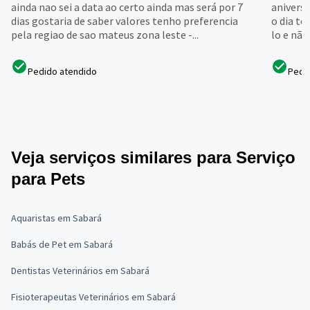
ainda nao sei a data ao certo ainda mas será por 7
aniversá
dias gostaria de saber valores tenho preferencia
o dia t
pela regiao de sao mateus zona leste -...
lo e não
Pedido atendido
Pedi
Veja serviços similares para Serviço
para Pets
Aquaristas em Sabará
Babás de Pet em Sabará
Dentistas Veterinários em Sabará
Fisioterapeutas Veterinários em Sabará