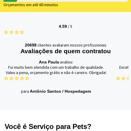
Orçamentos em até 60 minutos
/
5
4.59
clientes avaliaram nossos profissionais
20698
Avaliações de quem contratou
avaliou:
Ana Paula
Fui muito bem atendida com um trabalho de qualidade.
Excele
Valeu a pena, orçamento grátis e não é careiro. Obrigada!
para
Antônio Santos
/
Hospedagem
Você é Serviço para Pets?