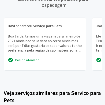
Hospedagem
Davi
contratou
Serviço para Pets
Joaq
Boa tarde, temos uma viagem para janeiro de
Ele é
2021 ainda nao sei a data ao certo ainda mas
Tenho
será por 7 dias gostaria de saber valores tenho
ir no
preferencia pela regiao de sao mateus zona
tenho
leste -...
ele
Pedido atendido
Veja serviços similares para Serviço para
Pets