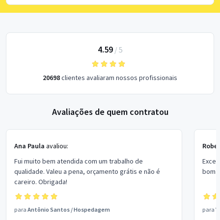
4.59
/
5
20698
clientes avaliaram nossos profissionais
Avaliações de quem contratou
Ana Paula
avaliou:
Rober
Fui muito bem atendida com um trabalho de
Excel
qualidade. Valeu a pena, orçamento grátis e não é
bom p
careiro. Obrigada!
para
Antônio Santos
/
Hospedagem
para
V