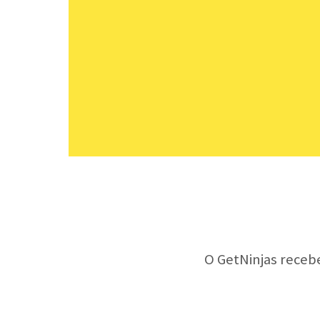
O GetNinjas receb