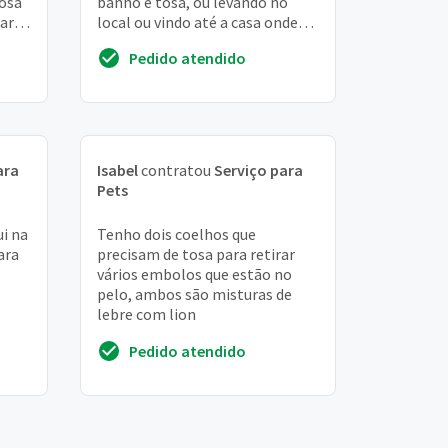
tosa
banho e tosa, ou levando no
rar
local ou vindo até a casa onde
pode ser feito o serviço, no
Pedido atendido
recreio dos bandeirantes
ara
Isabel
contratou
Serviço para
Pets
i na
Tenho dois coelhos que
ara
precisam de tosa para retirar
vários embolos que estão no
pelo, ambos são misturas de
lebre com lion
Pedido atendido