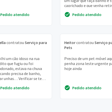
um lugar que faça banho e 
caprichado e que venha reti
no local e trazer de volta
Pedido atendido
Pedido atendido
ella
contratou
Serviço para
Heitor
contratou
Serviço p
Pets
lhi um cão idoso na rua
Preciso de um pet móvel aqu
dito que fugiu ou foi
penha zona leste urgente p
donado, estava na chuva
hoje ainda
ando precisa de banho,
ar unhas. . . Verificar se tem
as
Pedido atendido
Pedido atendido