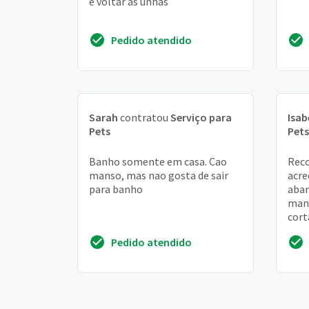
e voltar as unhas
Pedido atendido
Sarah
contratou
Serviço para
Isab
Pets
Pets
Banho somente em casa. Cao
Reco
manso, mas nao gosta de sair
acre
para banho
aban
manc
cort
pulg
Pedido atendido