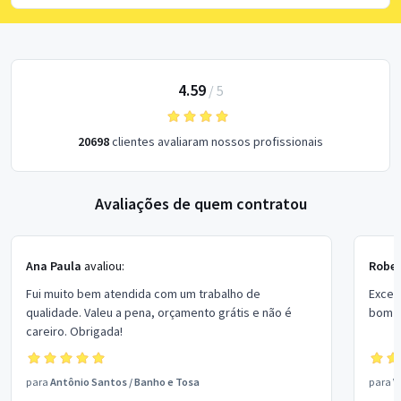
4.59
/
5
20698
clientes avaliaram nossos profissionais
Avaliações de quem contratou
Ana Paula
avaliou:
Rober
Fui muito bem atendida com um trabalho de
Excel
qualidade. Valeu a pena, orçamento grátis e não é
bom p
careiro. Obrigada!
para
Antônio Santos
/
Banho e Tosa
para
V