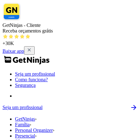
GetNinjas - Cliente
Receba orçamentos grátis
+30K
Baixar app
Seja um profissional
Como funciona?
Segurança
Seja um profissional
GetNinjas
›
Família
›
Personal Organizer
›
Presencial
›