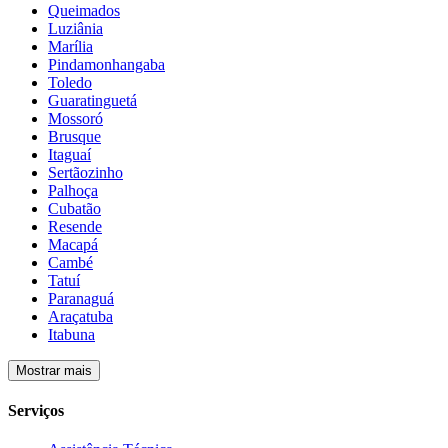
Queimados
Luziânia
Marília
Pindamonhangaba
Toledo
Guaratinguetá
Mossoró
Brusque
Itaguaí
Sertãozinho
Palhoça
Cubatão
Resende
Macapá
Cambé
Tatuí
Paranaguá
Araçatuba
Itabuna
Mostrar mais
Serviços