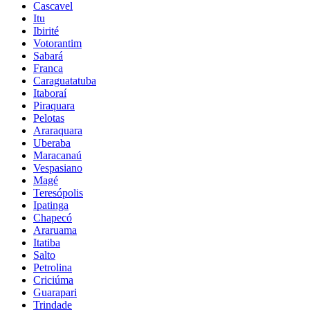
Cascavel
Itu
Ibirité
Votorantim
Sabará
Franca
Caraguatatuba
Itaboraí
Piraquara
Pelotas
Araraquara
Uberaba
Maracanaú
Vespasiano
Magé
Teresópolis
Ipatinga
Chapecó
Araruama
Itatiba
Salto
Petrolina
Criciúma
Guarapari
Trindade