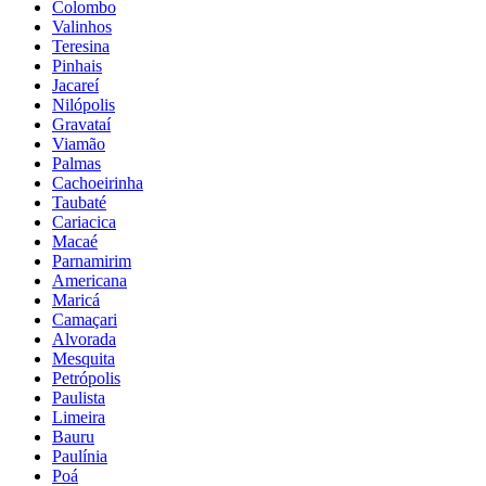
Colombo
Valinhos
Teresina
Pinhais
Jacareí
Nilópolis
Gravataí
Viamão
Palmas
Cachoeirinha
Taubaté
Cariacica
Macaé
Parnamirim
Americana
Maricá
Camaçari
Alvorada
Mesquita
Petrópolis
Paulista
Limeira
Bauru
Paulínia
Poá