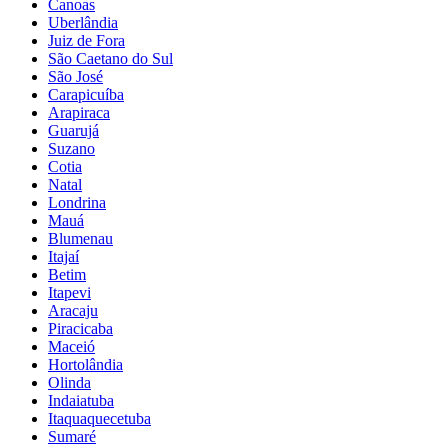
Canoas
Uberlândia
Juiz de Fora
São Caetano do Sul
São José
Carapicuíba
Arapiraca
Guarujá
Suzano
Cotia
Natal
Londrina
Mauá
Blumenau
Itajaí
Betim
Itapevi
Aracaju
Piracicaba
Maceió
Hortolândia
Olinda
Indaiatuba
Itaquaquecetuba
Sumaré