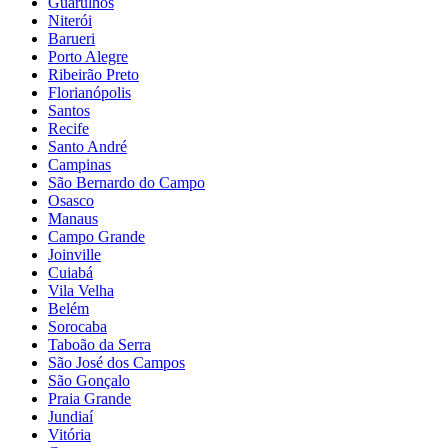
Guarulhos
Niterói
Barueri
Porto Alegre
Ribeirão Preto
Florianópolis
Santos
Recife
Santo André
Campinas
São Bernardo do Campo
Osasco
Manaus
Campo Grande
Joinville
Cuiabá
Vila Velha
Belém
Sorocaba
Taboão da Serra
São José dos Campos
São Gonçalo
Praia Grande
Jundiaí
Vitória