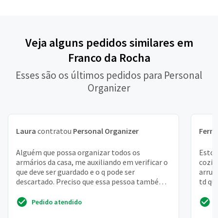
Veja alguns pedidos similares em
Franco da Rocha
Esses são os últimos pedidos para Personal
Organizer
Laura
contratou
Personal Organizer
Fern
Alguém que possa organizar todos os
Estou
armários da casa, me auxiliando em verificar o
cozin
que deve ser guardado e o q pode ser
arrum
descartado. Preciso que essa pessoa também
td qu
me auxilie a guardar coi...
coloca
Pedido atendido