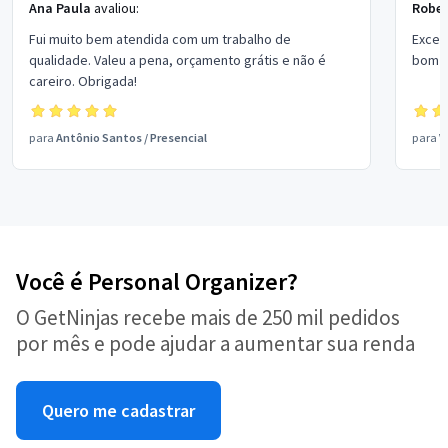
Ana Paula
avaliou:
Rober
Fui muito bem atendida com um trabalho de
Excel
qualidade. Valeu a pena, orçamento grátis e não é
bom p
careiro. Obrigada!
para
Antônio Santos
/
Presencial
para
V
Você é Personal Organizer?
O GetNinjas recebe mais de 250 mil pedidos
por mês e pode ajudar a aumentar sua renda
Quero me cadastrar