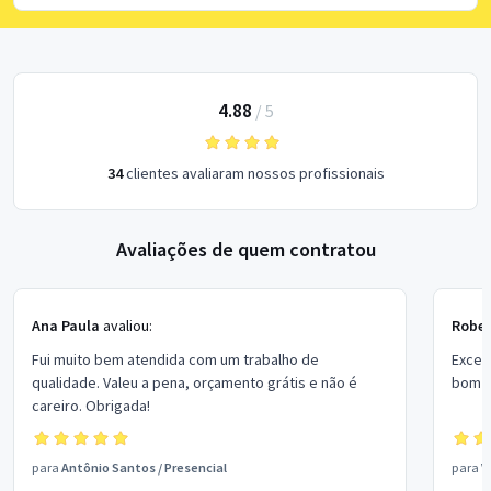
4.88
/
5
34
clientes avaliaram nossos profissionais
Avaliações de quem contratou
Ana Paula
avaliou:
Rober
Fui muito bem atendida com um trabalho de
Excel
qualidade. Valeu a pena, orçamento grátis e não é
bom p
careiro. Obrigada!
para
Antônio Santos
/
Presencial
para
V