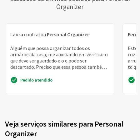
Organizer
Laura
contratou
Personal Organizer
Fern
Alguém que possa organizar todos os
Estou
armários da casa, me auxiliando em verificar o
cozin
que deve ser guardado e o q pode ser
arrum
descartado. Preciso que essa pessoa também
td qu
me auxilie a guardar coi...
coloca
Pedido atendido
Veja serviços similares para Personal
Organizer