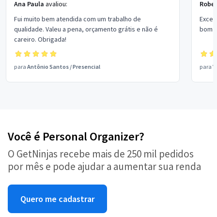
Ana Paula
avaliou:
Rober
Fui muito bem atendida com um trabalho de
Excel
qualidade. Valeu a pena, orçamento grátis e não é
bom p
careiro. Obrigada!
para
Antônio Santos
/
Presencial
para
V
Você é Personal Organizer?
O GetNinjas recebe mais de 250 mil pedidos
por mês e pode ajudar a aumentar sua renda
Quero me cadastrar