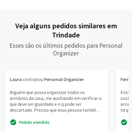
Veja alguns pedidos similares em
Trindade
Esses são os últimos pedidos para Personal
Organizer
Laura
contratou
Personal Organizer
Fern
Alguém que possa organizar todos os
Estou
armários da casa, me auxiliando em verificar o
cozin
que deve ser guardado e o q pode ser
arrum
descartado. Preciso que essa pessoa também
td qu
me auxilie a guardar coi...
coloca
Pedido atendido