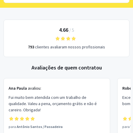
4.66
/
5
793
clientes avaliaram nossos profissionais
Avaliações de quem contratou
Ana Paula
avaliou:
Rober
Fui muito bem atendida com um trabalho de
Excel
qualidade. Valeu a pena, orçamento grátis e não é
bom p
careiro. Obrigada!
para
Antônio Santos
/
Passadeira
para
V