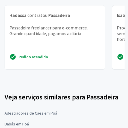
Hadassa
contratou
Passadeira
Isabe
Passadeira freelancer para e-commerce.
Procu
Grande quantidade, pagamos a diária
seman
horas
Pedido atendido
Veja serviços similares para Passadeira
Adestradores de Cães em Poá
Babás em Poá