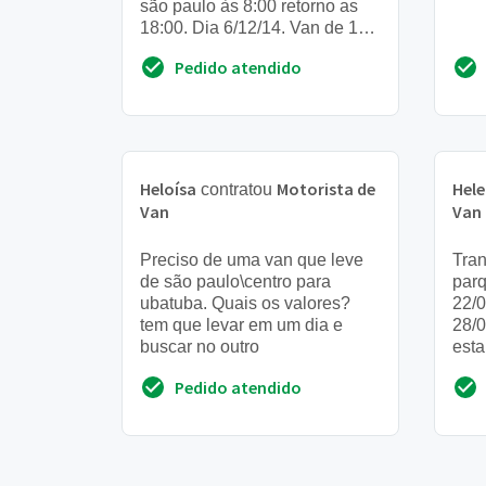
são paulo às 8:00 retorno as
18:00. Dia 6/12/14. Van de 15
a 20 lugares
Pedido atendido
Heloísa
Motorista de
Hel
contratou
Van
Van
Preciso de uma van que leve
Tran
de são paulo\centro para
parq
ubatuba. Quais os valores?
22/0
tem que levar em um dia e
28/0
buscar no outro
esta
cria
Pedido atendido