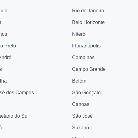
ulo
Rio de Janeiro
a
Belo Horizonte
hos
Niterói
ão Preto
Florianópolis
André
Campinas
s
Campo Grande
elha
Belém
sé dos Campos
São Gonçalo
Canoas
etano do Sul
São José
á
Suzano