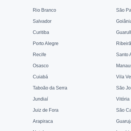
Rio Branco
São Pa
Salvador
Goiâni
Curitiba
Guarul
Porto Alegre
Ribeir
Recife
Santo 
Osasco
Manau
Cuiabá
Vila V
Taboão da Serra
São Jo
Jundiaí
Vitória
Juiz de Fora
São Ca
Arapiraca
Guaruj