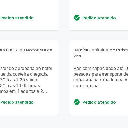
Pedido atendido
Pedido atendido
ena
Motorista de
Heloísa
Motorist
contratou
contratou
Van
sfer do aeroporta ao hotel
Van com capacidade ate 1
ue da costeira chegada
pessoas para transporte d
3/15 as 1:25 saída
copacabana x madureira x
3/15 as 14:00 horas
copacabana
mos em 4 adultos e 2
nças 9 e 11 anos
Pedido atendido
Pedido atendido