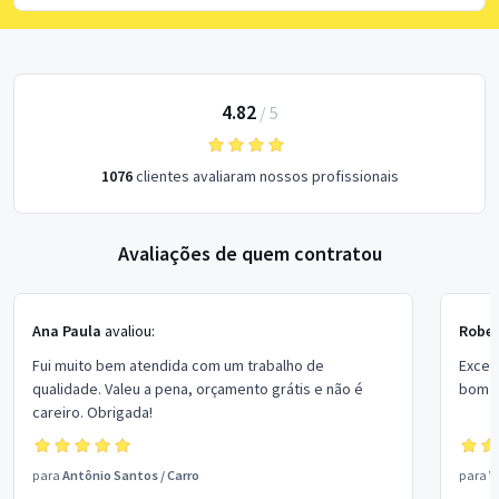
4.82
/
5
1076
clientes avaliaram nossos profissionais
Avaliações de quem contratou
Ana Paula
avaliou:
Rober
Fui muito bem atendida com um trabalho de
Excel
qualidade. Valeu a pena, orçamento grátis e não é
bom p
careiro. Obrigada!
para
Antônio Santos
/
Carro
para
V