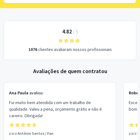
4.82
/
5
1076
clientes avaliaram nossos profissionais
Avaliações de quem contratou
Ana Paula
avaliou:
Rober
Fui muito bem atendida com um trabalho de
Excel
qualidade. Valeu a pena, orçamento grátis e não é
bom p
careiro. Obrigada!
para
Antônio Santos
/
Van
para
V