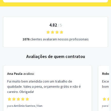
4.82
/
5
1076
clientes avaliaram nossos profissionais
Avaliações de quem contratou
Ana Paula
avaliou:
Rober
Fui muito bem atendida com um trabalho de
Excel
qualidade. Valeu a pena, orçamento grátis e não é
bom p
careiro. Obrigada!
para
Antônio Santos
/
Van
para
V