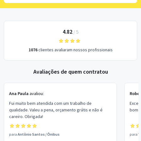
4.82
/
5
1076
clientes avaliaram nossos profissionais
Avaliações de quem contratou
Ana Paula
avaliou:
Rober
Fui muito bem atendida com um trabalho de
Excel
qualidade. Valeu a pena, orçamento grátis e não é
bom p
careiro. Obrigada!
para
Antônio Santos
/
Ônibus
para
V