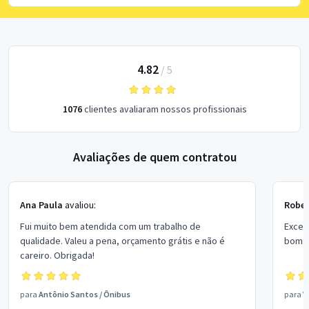
4.82
/
5
1076
clientes avaliaram nossos profissionais
Avaliações de quem contratou
Ana Paula
avaliou:
Rober
Fui muito bem atendida com um trabalho de
Excel
qualidade. Valeu a pena, orçamento grátis e não é
bom p
careiro. Obrigada!
para
Antônio Santos
/
Ônibus
para
V