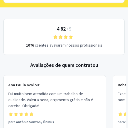
4.82
/
5
1076
clientes avaliaram nossos profissionais
Avaliações de quem contratou
Ana Paula
avaliou:
Rober
Fui muito bem atendida com um trabalho de
Excel
qualidade. Valeu a pena, orçamento grátis e não é
bom p
careiro. Obrigada!
para
Antônio Santos
/
Ônibus
para
V