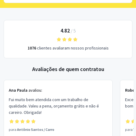
4.82
/
5
1076
clientes avaliaram nossos profissionais
Avaliações de quem contratou
Ana Paula
avaliou:
Rober
Fui muito bem atendida com um trabalho de
Excel
qualidade. Valeu a pena, orçamento grátis e não é
bom p
careiro. Obrigada!
para
Antônio Santos
/
Carro
para
V