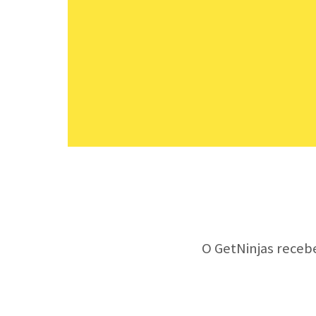
O GetNinjas receb