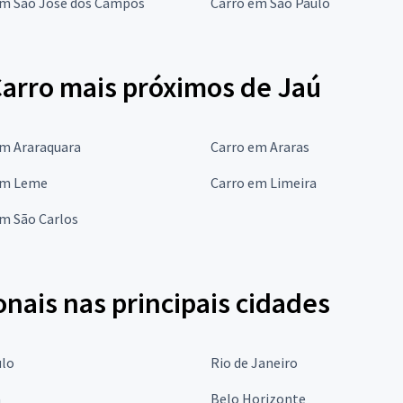
em São José dos Campos
Carro em São Paulo
Carro mais próximos de Jaú
em Araraquara
Carro em Araras
em Leme
Carro em Limeira
m São Carlos
onais nas principais cidades
ulo
Rio de Janeiro
a
Belo Horizonte