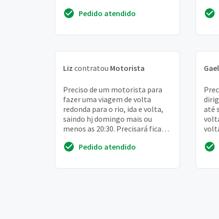
semana, em média. Trabalho
Pedido atendido
como médica e...
Liz
contratou
Motorista
Gael
Preciso de um motorista para
Prec
fazer uma viagem de volta
diri
redonda para o rio, ida e volta,
até 
saindo hj domingo mais ou
volt
menos as 20:30. Precisará ficar
volt
esperando até mais ou menos
Pedido atendido
8h da manhã