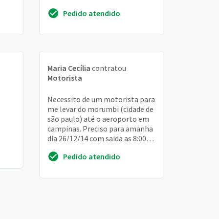
partindo e voltando da região do
Pedido atendido
jardi...
Maria Cecília
contratou
Motorista
Necessito de um motorista para
me levar do morumbi (cidade de
são paulo) até o aeroporto em
campinas. Preciso para amanha
dia 26/12/14 com saida as 8:00
AM, pois o voo é as 10:00 AM
Pedido atendido